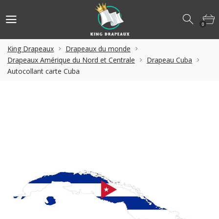
0
King Drapeaux
Drapeaux du monde
Drapeaux Amérique du Nord et Centrale
Drapeau Cuba
Autocollant carte Cuba