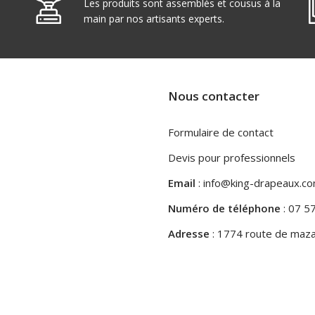
Les produits sont assemblés et cousus à la
main par nos artisants experts.
Nous contacter
Formulaire de contact
Devis pour professionnels
Email
: info@king-drapeaux.c
Numéro de téléphone
: 07 5
Adresse
: 1774 route de maza