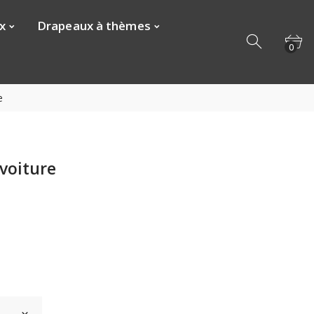
x
Drapeaux à thèmes
0
e
voiture