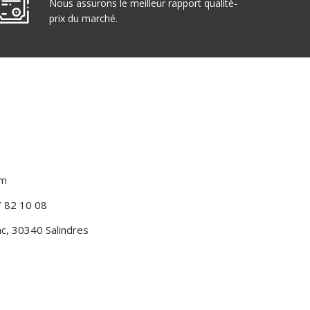
Nous assurons le meilleur rapport qualité-
prix du marché.
om
7 82 10 08
c, 30340 Salindres