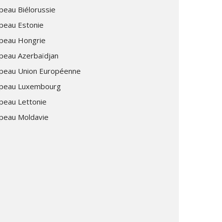
peau Biélorussie
peau Estonie
peau Hongrie
peau Azerbaïdjan
peau Union Européenne
peau Luxembourg
peau Lettonie
peau Moldavie