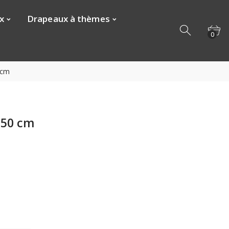
x
Drapeaux à thèmes
0
 cm
150 cm