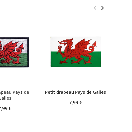
apeau Pays de
Petit drapeau Pays de Galles
Pin's d
Galles
7,99 €
7,99 €