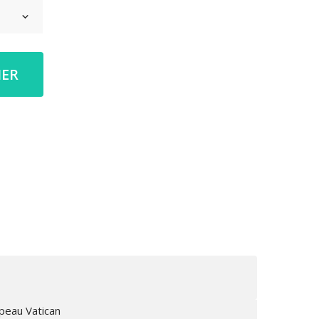
IER
peau Vatican