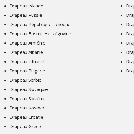
Drapeau Islande
Dra
Drapeau Russie
Dra
Drapeau République Tchèque
Dra
Drapeau Bosnie-Herzégovine
Dra
Drapeau Arménie
Dra
Drapeau Albanie
Dra
Drapeau Lituanie
Dra
Drapeau Bulgarie
Dra
Drapeau Serbie
Drapeau Slovaquie
Drapeau Slovénie
Drapeau Kosovo
Drapeau Croatie
Drapeau Grèce