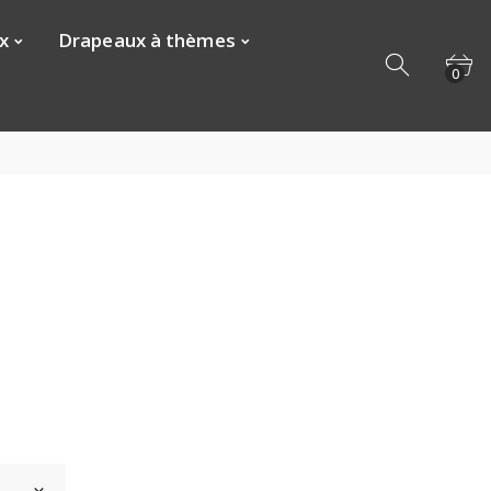
x
Drapeaux à thèmes
0