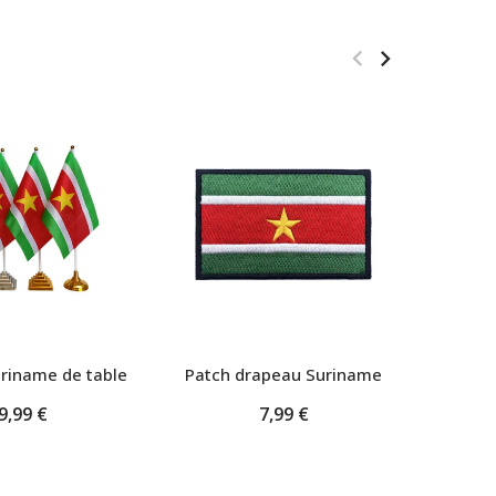
riname de table
Patch drapeau Suriname
Peti
9,99 €
7,99 €