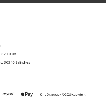
om
7 82 10 08
c, 30340 Salindres
King Drapeaux
©2026 copyright