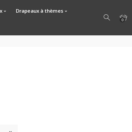
x
Drapeaux à thèmes
0