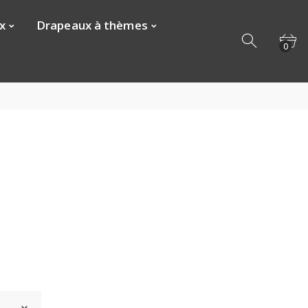
x
Drapeaux à thèmes
0