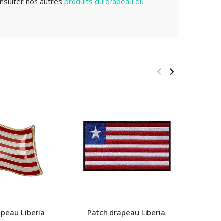
nsulter nos autres
produits du drapeau du
apeau Liberia
Patch drapeau Liberia
Pet