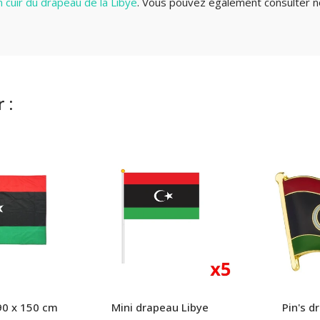
n cuir du drapeau de la Libye
. Vous pouvez également consulter n
 :
90 x 150 cm
Mini drapeau Libye
Pin's d