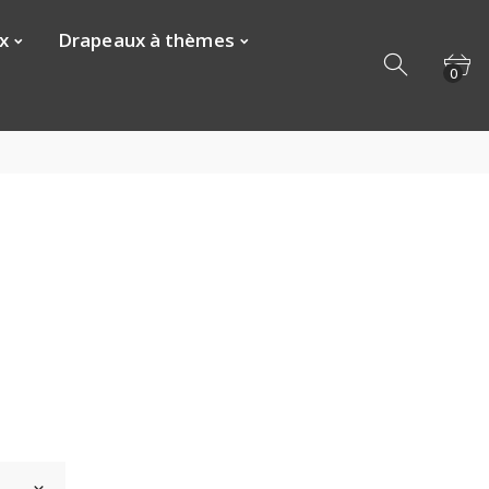
x
Drapeaux à thèmes
0