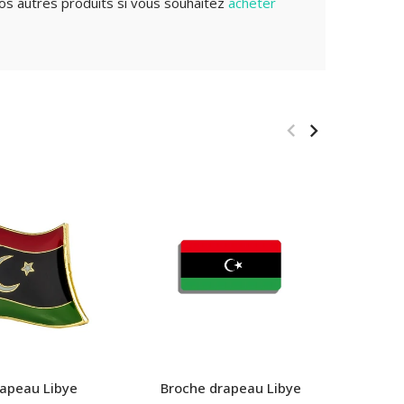
os autres produits si vous souhaitez
acheter
rapeau Libye
Broche drapeau Libye
Pe