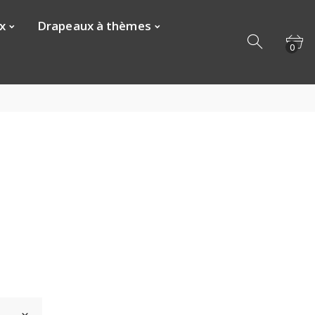
x
Drapeaux à thèmes
0