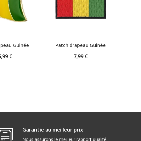
rapeau Guinée
Patch drapeau Guinée
Pet
6,99 €
7,99 €
Garantie au meilleur prix
Nous assurons le meilleur rapport qualité-