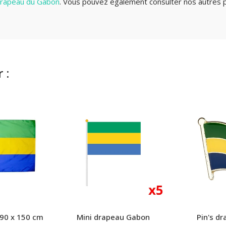
 drapeau du Gabon
.
Vous pouvez également consulter nos autres p
 :
90 x 150 cm
Mini drapeau Gabon
Pin's d