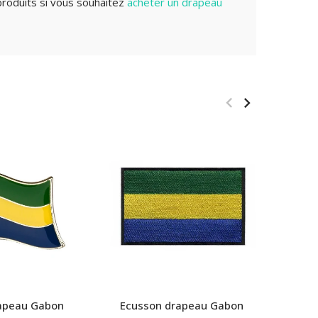
roduits si vous souhaitez
acheter un drapeau
rapeau Gabon
Ecusson drapeau Gabon
Pet