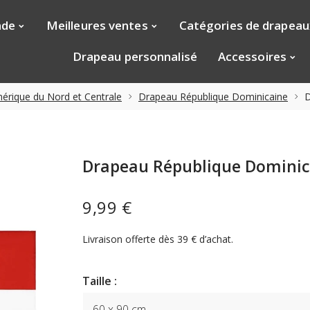
nde
Meilleures ventes
Catégories de drapeau
Drapeau personnalisé
Accessoires
rique du Nord et Centrale
Drapeau République Dominicaine
D
Drapeau République Dominic
9,99 €
Livraison offerte dès 39 € d’achat.
Taille :