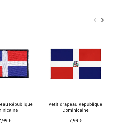
peau République
Petit drapeau République
Pin's
inicaine
Dominicaine
7,99 €
7,99 €