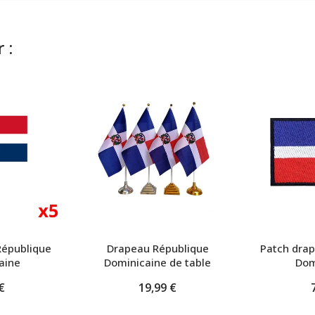
 :
République
Drapeau République
Patch dra
aine
Dominicaine de table
Dom
€
19,99 €