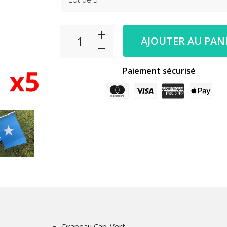
AJOUTER AU PAN
Paiement sécurisé
Drapeau Cap-Vert