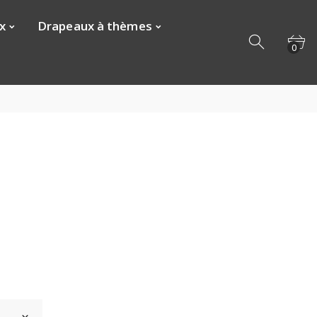
x
Drapeaux à thèmes
0