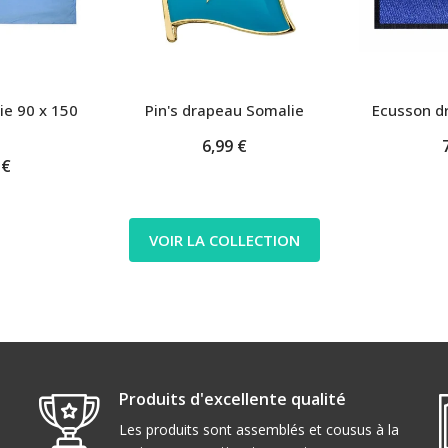
e 90 x 150
Pin's drapeau Somalie
Ecusson d
6,99 €
 €
VOIR LA COLLECTION
Produits d'excellente qualité
Les produits sont assemblés et cousus à la