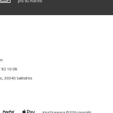
prix du marché.
om
7 82 10 08
c, 30340 Salindres
King Drapeaux
©2026 copyright